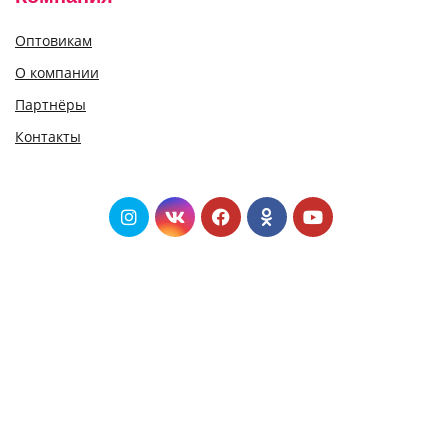
Оптовикам
О компании
Партнёры
Контакты
© 2020 Умница.бел - раннее развитие детей
Владелец магазина: Индивидуальный предприниматель Малец
Надежда Геннадьевна. Юридический адрес: Республика Беларусь, г.
Минск, ул. Уборевича, 102-80. УНП 192439058. Свидетельство о
государственной регистрации индивидуального предпринимателя №
192439058 выдано Минским горисполкомом 06.03.2015. Интернет-
магазин Умница.бел зарегистрирован в торговом реестре 05.08.2019,
регистрационный номер 457161.